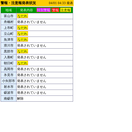
警報・注意報発表状況
04/01 04:33 発表
地域
発表内容
特別警報
警報
注意報
富山市
なだれ
舟橋村
発表されていません
上市町
なだれ
立山町
なだれ
魚津市
なだれ
滑川市
発表されていません
黒部市
なだれ
入善町
発表されていません
朝日町
なだれ
高岡市
発表されていません
氷見市
発表されていません
小矢部市
発表されていません
射水市
発表されていません
砺波市
発表されていません
南砺市
解除